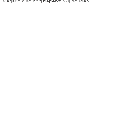
vierjarig kind nog beperkt. Wij houden
het op een visionaire mix van Beach Boys
en french cancan.
Bestel nu!
CONTACTEER ONS
info@toffeperen.be
B2B
Ons perensap
in jouw zaak?
Tof idee!