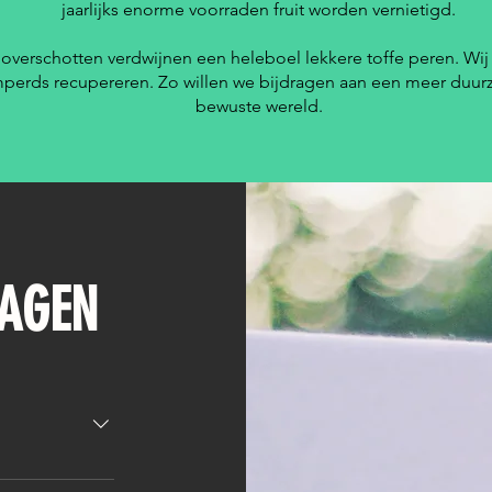
jaarlijks enorme voorraden fruit worden vernietigd.
overschotten verdwijnen een heleboel lekkere toffe peren. Wij
perds recupereren. Zo willen we bijdragen aan een meer duu
bewuste wereld.
RAGEN
een gezond