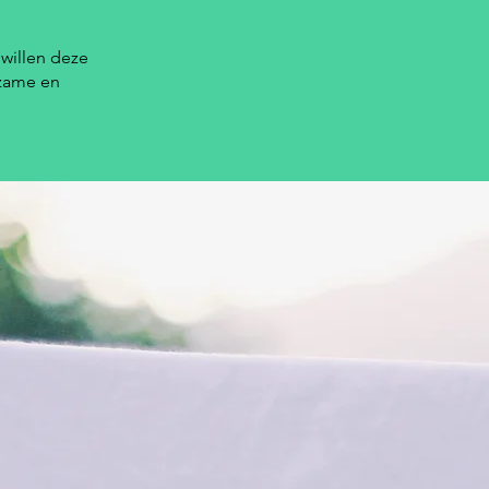
 willen deze
rzame en