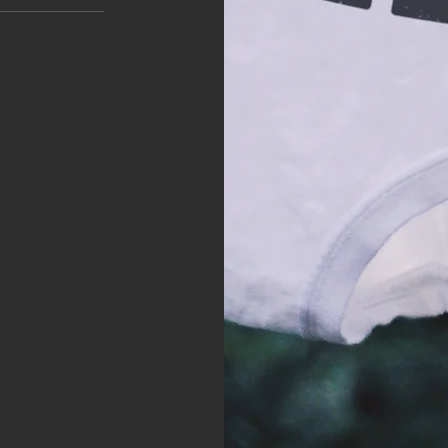
t biedt
rieus, bent u
s gewoon 100%
? Neen? Ook
f
essant en
toffen. Geen
et zeggen dat
atieven, maar
 gegeven.
peer. Graag
r Natuur.