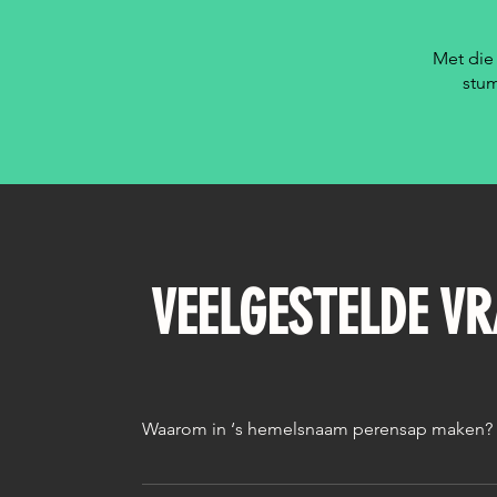
Met die 
stum
VEELGESTELDE V
Waarom in ‘s hemelsnaam perensap maken?
Daar hebben we drie goede redenen voor: 