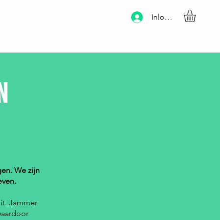
Inloggen
N
en. We zijn
even.
uit. Jammer
waardoor