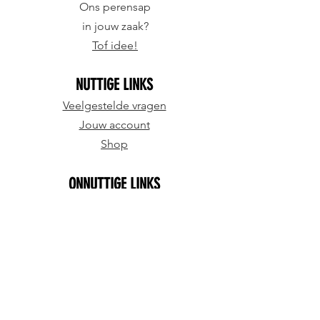
Ons perensap
in jouw zaak?
Tof idee!
NUTTIGE LINKS
Veelgestelde vragen
Jouw account
Shop
ONNUTTIGE LINKS
Mooie kleuren
Even geduld
Leuk tijdverdrijf
© 2023 Toffe Peren
- Toffe Peren BV -
Algemene
voorwaarden
-
Cookies & privacy