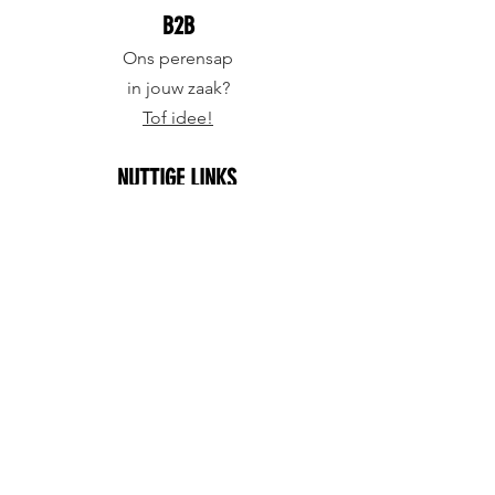
B2B
Ons perensap
in jouw zaak?
Tof idee!
NUTTIGE LINKS
Veelgestelde vragen
Jouw account
Shop
ONNUTTIGE LINKS
Mooie kleuren
Even geduld
Leuk tijdverdrijf
© 2023 Toffe Peren
- Toffe Peren BV -
Algemene
voorwaarden
-
Cookies & privacy